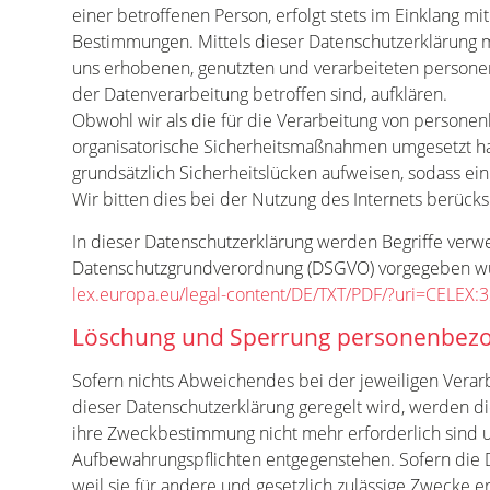
einer betroffenen Person, erfolgt stets im Einklang m
Bestimmungen. Mittels dieser Datenschutzerklärung 
uns erhobenen, genutzten und verarbeiteten persone
der Datenverarbeitung betroffen sind, aufklären.
Obwohl wir als die für die Verarbeitung von persone
organisatorische Sicherheitsmaßnahmen umgesetzt ha
grundsätzlich Sicherheitslücken aufweisen, sodass ein
Wir bitten dies bei der Nutzung des Internets berücks
In dieser Datenschutzerklärung werden Begriffe verw
Datenschutzgrundverordnung (DSGVO) vorgegeben wurd
lex.europa.eu/legal-content/DE/TXT/PDF/?uri=CELE
Löschung und Sperrung personenbezo
Sofern nichts Abweichendes bei der jeweiligen Vera
dieser Datenschutzerklärung geregelt wird, werden die
ihre Zweckbestimmung nicht mehr erforderlich sind 
Aufbewahrungspflichten entgegenstehen. Sofern die D
weil sie für andere und gesetzlich zulässige Zwecke e