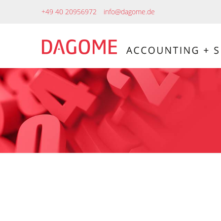
+49 40 20956972
info@dagome.de