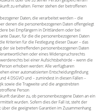
 Auskunft über die zu seiner Person gespeicherten
unft zu erhalten. Ferner stehen der betroffenen
bezogener Daten, die verarbeitet werden – die
ber denen die personenbezogenen Daten offengelegt
ere bei Empfängern in Drittländern oder bei
eplante Dauer, für die die personenbezogenen Daten
 die Kriterien für die Festlegung dieser Dauer – das
ng der sie betreffenden personenbezogenen Daten
Verantwortlichen oder eines Widerspruchsrechts
hwerderechts bei einer Aufsichtsbehörde – wenn die
Person erhoben werden: Alle verfügbaren
tehen einer automatisierten Entscheidungsfindung
1 und 4 DSGVO und – zumindest in diesen Fällen –
gik sowie die Tragweite und die angestrebten
etroffene Person
uskunft darüber zu, ob personenbezogene Daten an ein
mittelt wurden. Sofern dies der Fall ist, steht der
ft über die geeigneten Garantien im Zusammenhang